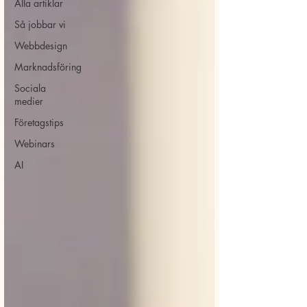
Alla artiklar
Så jobbar vi
Webbdesign
Marknadsföring
Sociala
medier
Företagstips
Webinars
AI