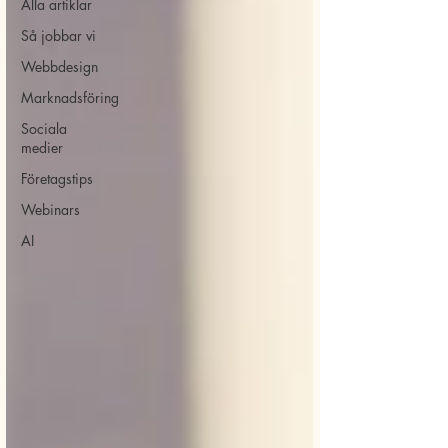
Alla artiklar
Så jobbar vi
Webbdesign
Marknadsföring
Sociala
medier
Företagstips
Webinars
AI