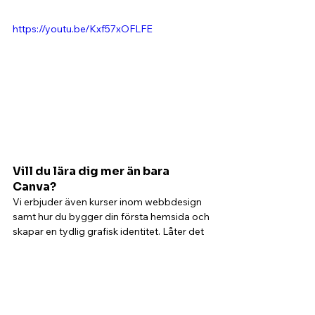
https://youtu.be/Kxf57xOFLFE
Vill du lära dig mer än bara 
Canva? 
Vi erbjuder även kurser inom webbdesign 
samt hur du bygger din första hemsida och 
skapar en tydlig grafisk identitet. Låter det 
intressant? Kontakta oss så berättar vi mer!