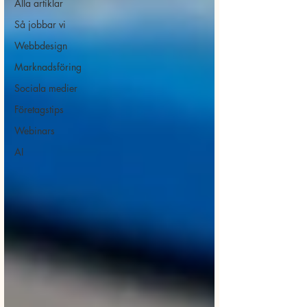
Alla artiklar
Så jobbar vi
Webbdesign
Marknadsföring
Sociala medier
Företagstips
Webinars
AI