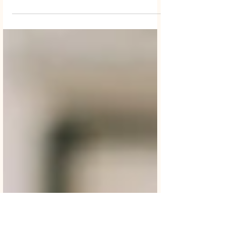
Att förstå algoritmer är viktigt eftersom de ligger till
grund för mycket av den teknik vi använder idag.
Allt från sökmotorer och sociala medier till e-
handel och ekonomisystem bygger på algoritmer.
Genom att förstå hur algoritmer fungerar kan vi
bättre använda dessa system, förbättra dem och
skapa nya lösningar.